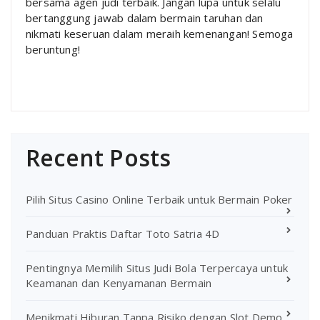
bersama agen judi terbaik. Jangan lupa untuk selalu
bertanggung jawab dalam bermain taruhan dan
nikmati keseruan dalam meraih kemenangan! Semoga
beruntung!
Recent Posts
Pilih Situs Casino Online Terbaik untuk Bermain Poker
Panduan Praktis Daftar Toto Satria 4D
Pentingnya Memilih Situs Judi Bola Terpercaya untuk
Keamanan dan Kenyamanan Bermain
Menikmati Hiburan Tanpa Risiko dengan Slot Demo