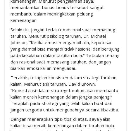
kemenangan. Menurut pengalaman saya,
memanfaatkan bonus-bonus tersebut sangat
membantu dalam meningkatkan peluang
kemenangan.
Selain itu, jangan terlalu emosional saat memasang
taruhan. Menurut psikolog taruhan, Dr. Michael
Johnson, “Ketika emosi mengambil alih, keputusan
yang diambil bisa menjadi tidak rasional dan berujung
pada kekalahan dalam taruhan bola.” Tetaplah tenang
dan rasional saat memasang taruhan, dan jangan
biarkan emosi kalian menguasai.
Terakhir, tetaplah konsisten dalam strategi taruhan
kalian. Menurut ahli taruhan, David Brown,
“Konsistensi dalam strategi taruhan akan membantu
kalian meraih kemenangan dalam jangka panjang.”
Tetaplah pada strategi yang telah kalian buat dan
jangan tergoda untuk mengubahnya secara tiba-tiba.
Dengan menerapkan tips-tips di atas, saya yakin
kalian bisa meraih kemenangan dalam taruhan bola