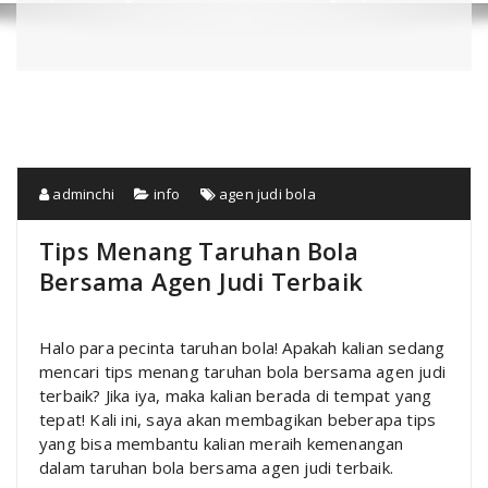
adminchi
info
agen judi bola
Tips Menang Taruhan Bola
Bersama Agen Judi Terbaik
Halo para pecinta taruhan bola! Apakah kalian sedang
mencari tips menang taruhan bola bersama agen judi
terbaik? Jika iya, maka kalian berada di tempat yang
tepat! Kali ini, saya akan membagikan beberapa tips
yang bisa membantu kalian meraih kemenangan
dalam taruhan bola bersama agen judi terbaik.