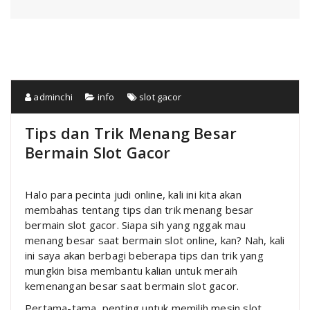
adminchi
info
slot gacor
Tips dan Trik Menang Besar
Bermain Slot Gacor
Halo para pecinta judi online, kali ini kita akan
membahas tentang tips dan trik menang besar
bermain slot gacor. Siapa sih yang nggak mau
menang besar saat bermain slot online, kan? Nah, kali
ini saya akan berbagi beberapa tips dan trik yang
mungkin bisa membantu kalian untuk meraih
kemenangan besar saat bermain slot gacor.
Pertama-tama, penting untuk memilih mesin slot