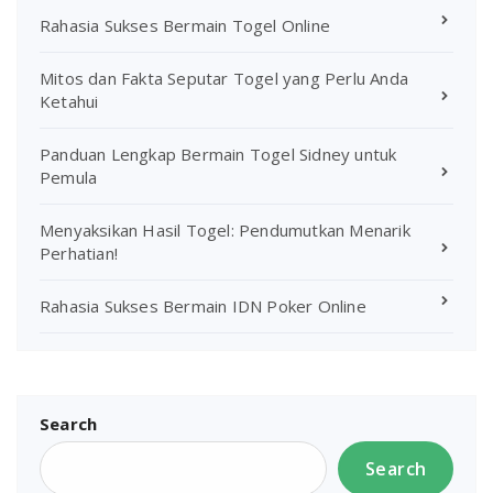
Rahasia Sukses Bermain Togel Online
Mitos dan Fakta Seputar Togel yang Perlu Anda
Ketahui
Panduan Lengkap Bermain Togel Sidney untuk
Pemula
Menyaksikan Hasil Togel: Pendumutkan Menarik
Perhatian!
Rahasia Sukses Bermain IDN Poker Online
Search
Search