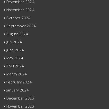
December 2024
November 2024
October 2024
September 2024
August 2024
July 2024
June 2024
May 2024
April 2024
March 2024
February 2024
January 2024
December 2023
November 2023