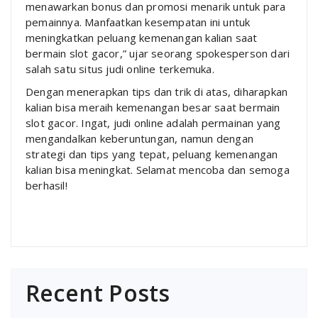
menawarkan bonus dan promosi menarik untuk para
pemainnya. Manfaatkan kesempatan ini untuk
meningkatkan peluang kemenangan kalian saat
bermain slot gacor,” ujar seorang spokesperson dari
salah satu situs judi online terkemuka.
Dengan menerapkan tips dan trik di atas, diharapkan
kalian bisa meraih kemenangan besar saat bermain
slot gacor. Ingat, judi online adalah permainan yang
mengandalkan keberuntungan, namun dengan
strategi dan tips yang tepat, peluang kemenangan
kalian bisa meningkat. Selamat mencoba dan semoga
berhasil!
Recent Posts