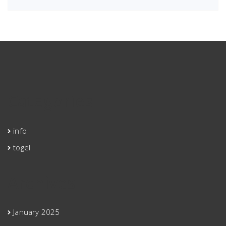
Categories
info
togel
Archives
January 2025