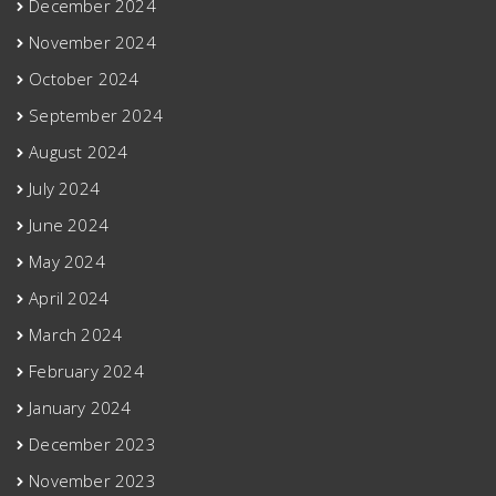
December 2024
November 2024
October 2024
September 2024
August 2024
July 2024
June 2024
May 2024
April 2024
March 2024
February 2024
January 2024
December 2023
November 2023