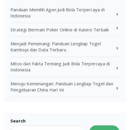
Panduan Memilih Agen Judi Bola Terpercaya di
Indonesia
Strategi Bermain Poker Online di Kasino Terbaik
Menjadi Pemenang: Panduan Lengkap Togel
Kamboja dan Data Terbaru
Mitos dan Fakta Tentang Judi Bola Terpercaya di
Indonesia
Menuju Kemenangan: Panduan Lengkap Togel dan
Pengeluaran China Hari Ini
Search