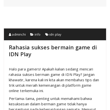
adminchi
info
idn play
Rahasia sukses bermain game di
IDN Play
Halo para gamers! Apakah kalian sedang mencari
rahasia sukses bermain game di IDN Play? Jangan
khawatir, karena kali ini kita akan membahas tips dan
trik untuk meraih kemenangan di platform game
online terkemuka ini.
Pertama-tama, penting untuk memahami bahwa
kesuksesan dalam bermain game tidak hanya
bergantung pada keberuntungan semata. Menurut