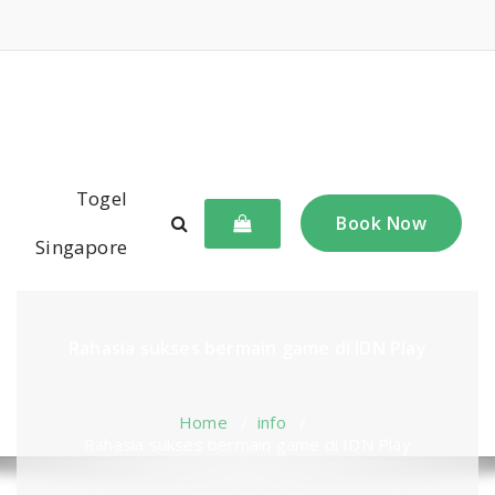
Skip
to
content
chiangmaiplan.com
Togel
Book Now
Singapore
Rahasia sukses bermain game di IDN Play
Home
/
info
/
Rahasia sukses bermain game di IDN Play