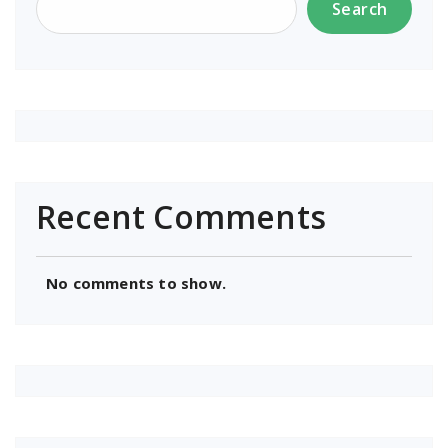
Search
Recent Comments
No comments to show.